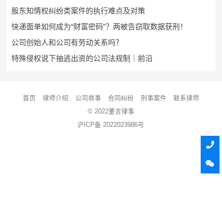
股东知情权纠纷类案件的执行难点及对策
快递面单如何成为“财富密码”？两被告窃取数据获刑！
公司创始人和公司有劳动关系吗？
特殊侵权说下抽逃出资的公司法规制｜前沿
首页
律师介绍
公司商事
合同纠纷
刑事案件
联系律师
© 2022董言律事
沪ICP备 2022023986号