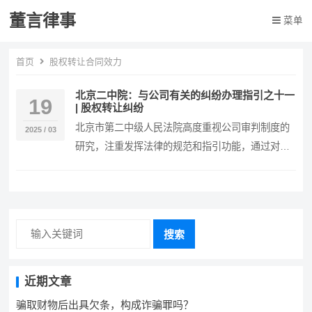
董言律事
菜单
首页
股权转让合同效力
北京二中院：与公司有关的纠纷办理指引之十一
19
| 股权转让纠纷
北京市第二中级人民法院高度重视公司审判制度的
2025 / 03
研究，注重发挥法律的规范和指引功能，通过对诉
讼中发现的理论与实践难点问题进行检视梳理，进
一步明确…
搜索
近期文章
骗取财物后出具欠条，构成诈骗罪吗？