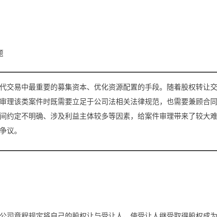
题
代交易中最重要的募集资本、优化资源配置的手段。随着股权转让
审理该类案件时既需要立足于公司法相关法律规范，也需要兼顾合
间约定不明确、涉及利益主体较多等因素，给案件审理带来了较大
争议。
公司章程规定将自己的股权让与受让人，使受让人继受取得股权成