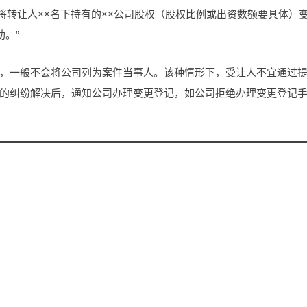
内将转让人××名下持有的××公司股权（股权比例或出资数额要具体）
助。”
，一般不会将公司列为案件当事人。该种情形下，受让人不宜通过
的纠纷解决后，通知公司办理变更登记，如公司拒绝办理变更登记