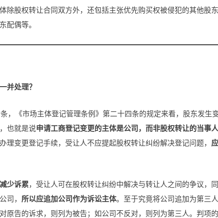
体除股权转让合同双方外，还包括主张优先购买权被侵犯的其他股
东配偶等。
一并处理？
十七条，《市场主体登记管理条例》第二十四条的规定来看，股东发生
，也就是说
申请工商登记变更的主体是公司，而非股权转让的当事
办理变更登记手续，受让人不应提起股权转让纠纷解决登记问题，
减少诉累
，受让人可在股权转让纠纷中解决与转让人之间的争议，
公司，
所以应追加公司作为诉讼主体
。至于究竟将公司追加为第三
对原告的诉求，则列为被告；如公司不反对，则列为第三人。判项