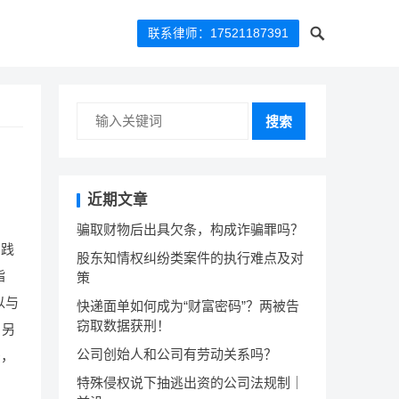
联系律师：17521187391
搜索
近期文章
骗取财物后出具欠条，构成诈骗罪吗？
实践
股东知情权纠纷类案件的执行难点及对
指
策
以与
快递面单如何成为“财富密码”？两被告
窃取数据获刑！
，另
公司创始人和公司有劳动关系吗？
法，
特殊侵权说下抽逃出资的公司法规制｜