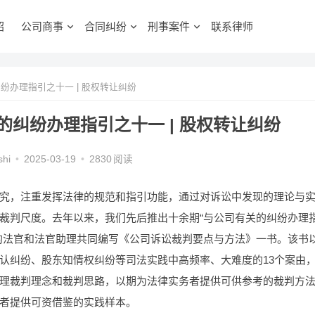
绍
公司商事
合同纠纷
刑事案件
联系律师
办理指引之十一 | 股权转让纠纷
纠纷办理指引之十一 | 股权转让纠纷
shi
•
2025-03-19
•
2830
阅读
究，注重发挥法律的规范和指引功能，通过对诉讼中发现的理论与
裁判尺度。去年以来，我们先后推出十余期“与公司有关的纠纷办理
的法官和法官助理共同编写《公司诉讼裁判要点与方法》一书。该书
认纠纷、股东知情权纠纷等司法实践中高频率、大难度的13个案由
理裁判理念和裁判思路，以期为法律实务者提供可供参考的裁判方
者提供可资借鉴的实践样本。