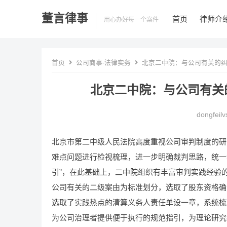
董言律事
首页
律师介
用心办好每一个案件
首页
公司商事-法律实务
北京二中院：与公司有关的纠纷
北京二中院：与公司有关的
dongfeilv
北京市第二中级人民法院高度重视公司审判制度的研
难点问题进行检视梳理，进一步明确裁判思路，统一
引”，在此基础上，二中院组织有丰富审判实践经验
公司有关的二级案由为标准划分，选取了股东资格确
选取了实践热点的清算义务人责任单设一章，系统梳
为公司治理者提供便于执行的规范指引，为理论研究