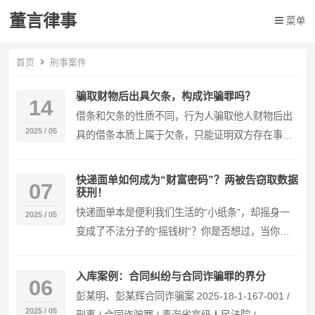
董言律事
菜单
首页
刑事案件
骗取财物后出具欠条，构成诈骗罪吗？
14
借条和欠条的性质不同，行为人骗取他人财物后出
2025 / 05
具的借条本质上属于欠条，只能证明双方存在事实
上的债权债务关系，无法证明是否存在真实的借贷
关系，不…
快递面单如何成为“财富密码”？两被告窃取数据
07
获刑！
快递面单本是便利我们生活的“小纸条”，却摇身一
2025 / 05
变成了不法分子的“摇钱树”？你是否想过，当你满
心欢喜拆寄快递包裹时，面单上留下的姓名、电
话、地…
入库案例：合同纠纷与合同诈骗罪的界分
06
彭某明、彭某辉合同诈骗案 2025-18-1-167-001 /
2025 / 05