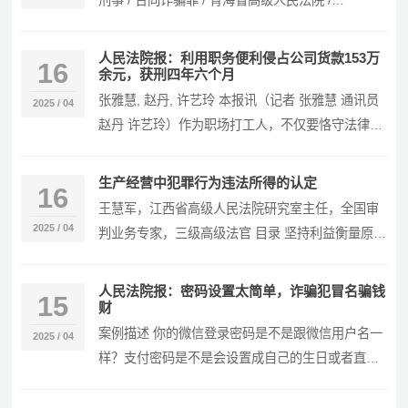
刑事 / 合同诈骗罪 / 青海省高级人民法院 /
2024.11.01 /…
人民法院报：利用职务便利侵占公司货款153万
16
余元，获刑四年六个月
张雅慧, 赵丹, 许艺玲 本报讯（记者 张雅慧 通讯员
2025 / 04
赵丹 许艺玲）作为职场打工人，不仅要恪守法律法
规，还须秉承“非己之利，纤毫勿占”的职…
生产经营中犯罪行为违法所得的认定
16
王慧军，江西省高级人民法院研究室主任，全国审
2025 / 04
判业务专家，三级高级法官 目录 坚持利益衡量原则
认定企业违法所得 企业违法所得的界定与追缴没收
范…
人民法院报：密码设置太简单，诈骗犯冒名骗钱
15
财
案例描述 你的微信登录密码是不是跟微信用户名一
2025 / 04
样？支付密码是不是会设置成自己的生日或者直接
免密支付？你可能觉得，设置一个简单的密码方便
记忆，…