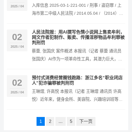
入库信息 2025-03-1-221-001 / 刑事 / 盗窃罪 / 上
2025 / 04
海市第二中级人民法院 / 2014.05.04 / （2014）
沪…
人民法院报：用AI撰写色情小说网上售卖牟利，
02
网文作者犯制作、贩卖、传播淫秽物品牟利罪被
判刑罚
2025 / 04
蔡蕾, 张国庆 案件概述 本报讯（记者 蔡蕾 通讯员
张国庆）AI作为一项革命性工具，其潜力巨大，但
应用过程中必须严格遵守法律法规，避免滥用…
预付式消费经营圈钱跑路：浙江多名“职业闭店
02
人”犯诈骗罪被判刑罚
王琳熠, 许高悦 本报讯（记者 王琳熠 通讯员 许高
2025 / 04
悦）近年来，健身会所、美容院、兴趣培训班等预
付式消费经营者卷款跑路的情况屡见不鲜，其中
有…
文
1
2
…
5
下一页
章
导