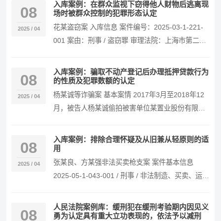
入库案例：在群众监视下窃得他人财物后逃离现
08
场时被群众控制的犯罪形态认定
花某盗窃案 入库信息 案件编号：2025-03-1-221-
2025 / 04
001 案由：刑事 / 盗窃罪 审理法院：上海市第二中
级人民法院 判决日期：20…
入库案例：骗取不动产登记后办理抵押贷款行为
08
的性质及犯罪数额的认定
杨某诚等诈骗案 基本案情 2017年3月至2018年12
2025 / 04
月，被告人杨某诚偷拍被害单位某置业股份有限公
司开发的某小区安置房产权登记所需相关材料…
入库案例：排除合理怀疑及从旧兼从轻原则的适
08
用
张某良、方某强非法买卖枪支案 案件基本信息
2025 / 04
2025-05-1-043-001 / 刑事 / 非法制造、买卖、运
输、邮寄、储存枪支、弹药、爆…
人民法院案例库：缓刑犯在缓刑考验期内因见义
08
勇为认定具有重大立功表现的，依法予以减刑