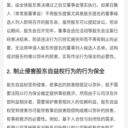
案，由全体股东表决通过之后交董事会落实执行。如果召集
人（常常是董事会）不将股东提案尤其是股东提名的董事候
选人列入即将召开的股东会，虽然股东可以提起诉讼，但诉
讼期间，股东会召开完毕，董事会选任活动等股东会议案已
经表决结束，则该违法行为已经实施完毕而不再有制止的必
要，无法将申请人股东所提名的董事列入候选人名单。这构
成对股东的难以弥补的损害，实有作出行为保全的必要性。
2. 制止侵害股东自益权行为的行为保全
股东自益权受到侵害，若事后的损害赔偿足以弥补，就不需
要法院以行为保全裁定提供事前救济，然而由于公司涉及外
部利益相关者，需要保护善意相对人的信赖利益，股东自益
权受到侵害也可能导致事后损害赔偿构成难以弥补的损害，
有事前救济的必要性。例如，基于人合性与封闭性的需求，
有限公司其他股东对股东对外转让的公司股权有优先购买