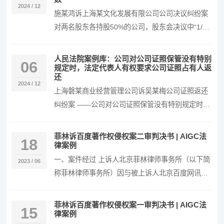
2024 / 12
施某鸿诉上海某文化发展有限公司公司决议纠纷案
对两名股东各持股50%的公司，股东会决议中“1/2
以上”不包含本数 裁判要旨 在公司法语境下，…
人民法院案例库：公司对公司证照保管没有特别
06
规定时，法定代表人有权要求公司证照占有人返
还
2024 / 12
上海磐某商业经营管理公司诉吴某梅公司证照返还
纠纷案 ——公司对公司证照保管没有特别规定时，
法定代表人有权要求公司证照占有人返还 裁判要旨
1…
菲林诉百度著作权侵权案二审判决书 | AIGC法
18
律案例
一、案件经过 上诉人北京菲林律师事务所（以下简
2023 / 06
称菲林律师事务所）因与被上诉人北京百度网讯科
技有限公司（以下简称百度公司）侵害署名权、保
护作品…
菲林诉百度著作权侵权案一审判决书 | AIGC法
15
律案例