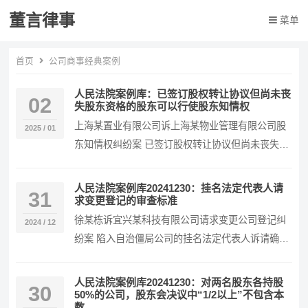
董言律事
菜单
首页
公司商事经典案例
人民法院案例库：已签订股权转让协议但尚未丧
02
失股东资格的股东可以行使股东知情权
上海某置业有限公司诉上海某物业管理有限公司股
2025 / 01
东知情权纠纷案 已签订股权转让协议但尚未丧失股
东资格的股东可以行使股东知情权 裁判要旨 股东知
情…
人民法院案例库20241230：挂名法定代表人请
31
求变更登记的审查标准
徐某栋诉宜兴某科技有限公司请求变更公司登记纠
2024 / 12
纷案 陷入自治僵局公司的挂名法定代表人诉请确认
不再担任该职务的审查标准 裁判要旨 挂名法定代表
人…
人民法院案例库20241230：对两名股东各持股
30
50%的公司，股东会决议中“1/2以上”不包含本
数