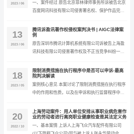
一、案件经过 原告北京菲林律师事务所诉被告北京
2023 / 06
百度网讯科技有限公司侵害署名权、保护作品完整
权、信息网络传播权纠纷一案，本院受理后，依法
适用普…
腾讯诉盈讯著作权侵权案判决书 | AIGC法律案
13
例
原告深圳市腾讯计算机系统有限公司诉被告上海盈
2023 / 06
讯科技有限公司侵害著作权及不正当竞争纠纷一
案，本院于2019年5月24日立案后，依法适用普通
程序…
限制消费措施在执行程序中是否可以申诉-最高
18
院判决解读
案例核心意见 本案讨论了限制消费措施在执行程序
2023 / 05
中的作用和性质，以及在申诉和执行监督程序中的
适用问题。广东高院（2020）粤执监60号执行裁
定…
上海劳动案件：用人单位安排从事职业病危害作
20
业的劳动者进行离岗职业健康检查是其法定义务
一、基本案情 上诉人上海飞众汽车配件有限公司
2022 / 10
(以下简称飞众公司)因与被上诉人张永华劳动合同