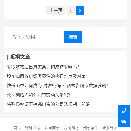
份，其…
文
上一页
1
2
章
导
航
搜索
近期文章
骗取财物后出具欠条，构成诈骗罪吗？
股东知情权纠纷类案件的执行难点及对策
快递面单如何成为“财富密码”？两被告窃取数据获刑！
公司创始人和公司有劳动关系吗？
特殊侵权说下抽逃出资的公司法规制｜前沿
首页
律师介绍
公司商事
合同纠纷
刑事案件
联系律师