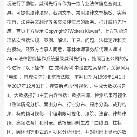
况进行了勘验。威科先行库作为一款专业法律信息查询工
具，可提供法律法规、裁判文书、常用法律文书模板、实务
指南、法律英文翻译等各类法律信息的服务。打开威科先行
库，首页下方显示“Copyright??WoltersKluwer”，上方功能选
项依次包括法规、案例、解读、工具、问题、法律速递和实
务模块。经双方当事人同意，菲林律师事务所代理人通过
Alpha法律智能操作系统登录威科先行库，按照百度公司的指
令进行了以下操作：在“威科案例”中设置检索条件，关键词为
“电影”，审理法院为北京市法院，审判日期为1995年1月1日
至2017年12月31日，搜索后点击“可视化”，生成大数据报告
1。大数据报告1主要内容包括：数据来源，检索结果可视化
（整体情况分析、案由分布、行业分布、程序分类、裁判结
果、标的额可视化、审理期限可视化、法院、法官、律师律
所、高频法条）和附录。该报告同时生成了曲线图、柱状
图、圆环图等形式的可视化分析图形，并对图形上显示的数