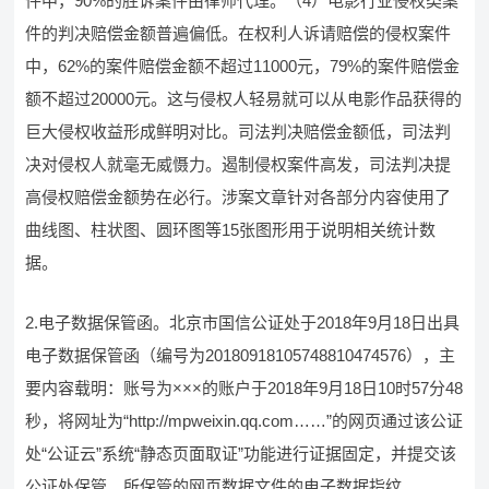
件中，90%的胜诉案件由律师代理。（4）电影行业侵权类案
件的判决赔偿金额普遍偏低。在权利人诉请赔偿的侵权案件
中，62%的案件赔偿金额不超过11000元，79%的案件赔偿金
额不超过20000元。这与侵权人轻易就可以从电影作品获得的
巨大侵权收益形成鲜明对比。司法判决赔偿金额低，司法判
决对侵权人就毫无威慑力。遏制侵权案件高发，司法判决提
高侵权赔偿金额势在必行。涉案文章针对各部分内容使用了
曲线图、柱状图、圆环图等15张图形用于说明相关统计数
据。
2.电子数据保管函。北京市国信公证处于2018年9月18日出具
电子数据保管函（编号为20180918105748810474576），主
要内容载明：账号为×××的账户于2018年9月18日10时57分48
秒，将网址为“http://mpweixin.qq.com……”的网页通过该公证
处“公证云”系统“静态页面取证”功能进行证据固定，并提交该
公证处保管。所保管的网页数据文件的电子数据指纹