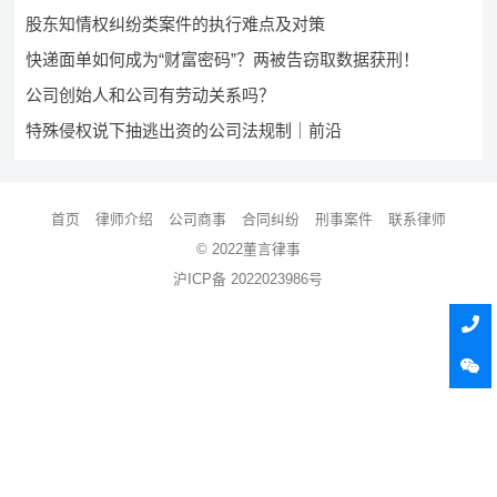
股东知情权纠纷类案件的执行难点及对策
快递面单如何成为“财富密码”？两被告窃取数据获刑！
公司创始人和公司有劳动关系吗？
特殊侵权说下抽逃出资的公司法规制｜前沿
首页
律师介绍
公司商事
合同纠纷
刑事案件
联系律师
© 2022董言律事
沪ICP备 2022023986号