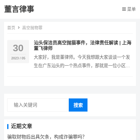
董言律事
菜单
首页
高空抛物罪
汕头保洁员高空抛猫事件，法律责任解读 | 上海
30
董飞律师
大家好，我是董律师。今天我想跟大家谈谈一个发
2023 / 05
生在广东汕头的一个热点事件，那就是一位小区保
洁员因为卖纸盒，在孩子们的面前将一只猫从10楼
抛下，…
搜索
近期文章
骗取财物后出具欠条，构成诈骗罪吗？