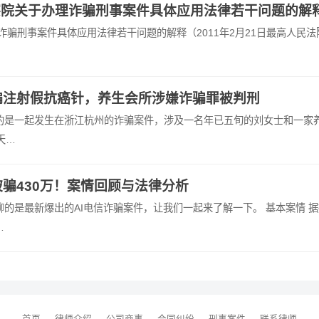
察院关于办理诈骗刑事案件具体应用法律若干问题的解
诈骗刑事案件具体应用法律若干问题的解释（2011年2月21日最高人民法
骗注射假抗癌针，养生会所涉嫌诈骗罪被判刑
的是一起发生在浙江杭州的诈骗案件，涉及一名年已五旬的刘女士和一家
天…
被骗430万！案情回顾与法律分析
的是最新爆出的AI电信诈骗案件，让我们一起来了解一下。 基本案情 据
…
首页
律师介绍
公司商事
合同纠纷
刑事案件
联系律师