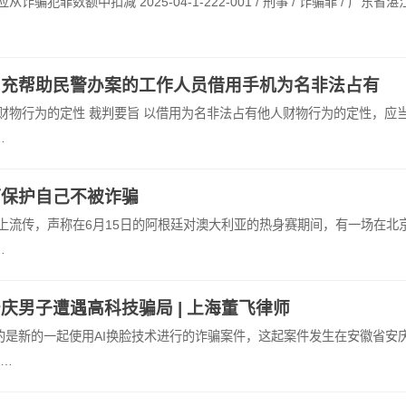
罪数额中扣减 2025-04-1-222-001 / 刑事 / 诈骗罪 / 广东省湛
冒充帮助民警办案的工作人员借用手机为名非法占有
财物行为的定性 裁判要旨 以借用为名非法占有他人财物行为的定性，应
…
何保护自己不被诈骗
上流传，声称在6月15日的阿根廷对澳大利亚的热身赛期间，有一场在北
…
庆男子遭遇高科技骗局 | 上海董飞律师
的是新的一起使用AI换脸技术进行的诈骗案件，这起案件发生在安徽省安
生…