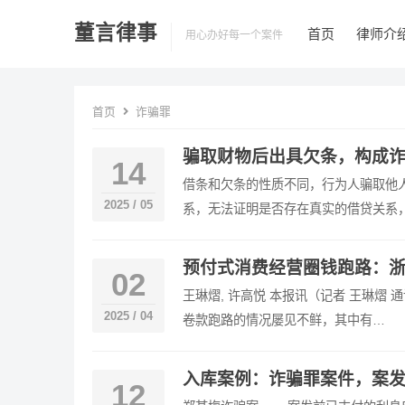
董言律事
首页
律师介
用心办好每一个案件
首页
诈骗罪
骗取财物后出具欠条，构成
14
借条和欠条的性质不同，行为人骗取他
2025 / 05
系，无法证明是否存在真实的借贷关系
预付式消费经营圈钱跑路：浙
02
王琳熠, 许高悦 本报讯（记者 王琳熠
2025 / 04
卷款跑路的情况屡见不鲜，其中有…
入库案例：诈骗罪案件，案
12