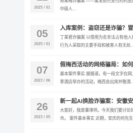
郑某梅诈骗案 ——案发前已支付的利息应从诈骗犯
2025 / 01
中级人…
入库案例：盗窃还是诈骗？
05
丁某君诈骗案 以借用为名非法占有他人
2025 / 01
行为人采取的主要手段和被害人有无处
假梅西活动的网络骗局：如
07
基本案件事实 据报道，有一段文字在网
2023 / 06
季酒店举办的活动，梅西会出席并敬酒
新一起AI换脸诈骗案：安徽安
26
大家好，我是董律师。今天我们要讨论
2023 / 05
市。 案件基本事实 近期，安庆的何先