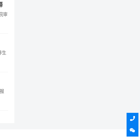
释
院审
养生
报