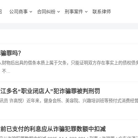
绍
公司商事
合同纠纷
刑事案件
联系律师
诈骗罪吗？
人财物后出具的借条本质上属于欠条，只能证明双方存在事实上的债权债
，不…
江多名“职业闭店人”犯诈骗罪被判刑罚
 通讯员 许高悦）近年来，健身会所、美容院、兴趣培训班等预付式消费经
发前已支付的利息应从诈骗犯罪数额中扣减