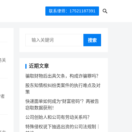
联系律师：17521187391
搜索
务关
近期文章
骗取财物后出具欠条，构成诈骗罪吗？
股东知情权纠纷类案件的执行难点及对
策
营者
快递面单如何成为“财富密码”？两被告
窃取数据获刑！
公司创始人和公司有劳动关系吗？
特殊侵权说下抽逃出资的公司法规制｜