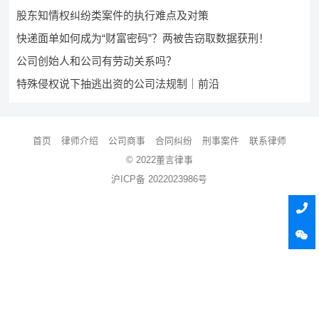
股东知情权纠纷类案件的执行难点及对策
快递面单如何成为“财富密码”？两被告窃取数据获刑！
公司创始人和公司有劳动关系吗？
特殊侵权说下抽逃出资的公司法规制｜前沿
首页
律师介绍
公司商事
合同纠纷
刑事案件
联系律师
© 2022董言律事
沪ICP备 2022023986号