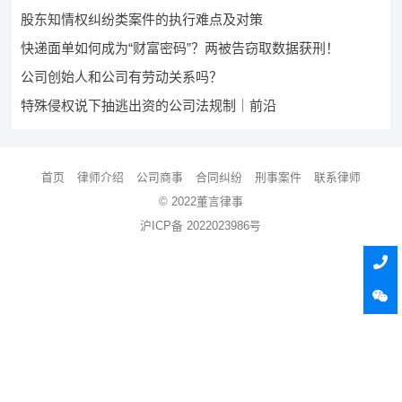
股东知情权纠纷类案件的执行难点及对策
快递面单如何成为“财富密码”？两被告窃取数据获刑！
公司创始人和公司有劳动关系吗？
特殊侵权说下抽逃出资的公司法规制｜前沿
首页
律师介绍
公司商事
合同纠纷
刑事案件
联系律师
© 2022董言律事
沪ICP备 2022023986号