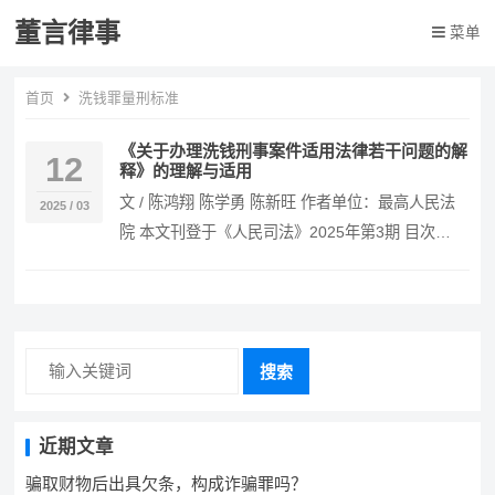
董言律事
菜单
首页
洗钱罪量刑标准
《关于办理洗钱刑事案件适用法律若干问题的解
12
释》的理解与适用
文 / 陈鸿翔 陈学勇 陈新旺 作者单位：最高人民法
2025 / 03
院 本文刊登于《人民司法》2025年第3期 目次
一、制定《解释》的背景与经过 二、《解…
搜索
近期文章
骗取财物后出具欠条，构成诈骗罪吗？