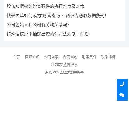
股东知情权纠纷类案件的执行难点及对策
快递面单如何成为“财富密码”？两被告窃取数据获刑！
公司创始人和公司有劳动关系吗？
特殊侵权说下抽逃出资的公司法规制｜前沿
首页
律师介绍
公司商事
合同纠纷
刑事案件
联系律师
© 2022董言律事
沪ICP备 2022023986号