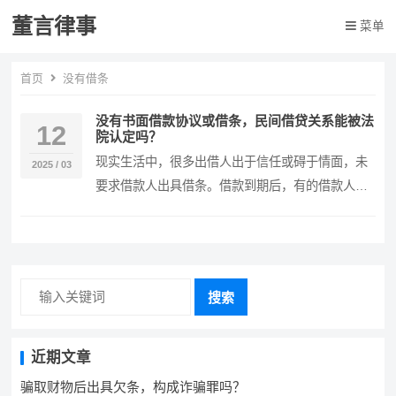
董言律事
菜单
首页
没有借条
没有书面借款协议或借条，民间借贷关系能被法
12
院认定吗？
现实生活中，很多出借人出于信任或碍于情面，未
2025 / 03
要求借款人出具借条。借款到期后，有的借款人采
取躲、拖的方式不履行还款义务，甚至否认双方存
在借贷关…
搜索
近期文章
骗取财物后出具欠条，构成诈骗罪吗？