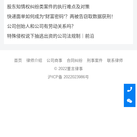
股东知情权纠纷类案件的执行难点及对策
快递面单如何成为“财富密码”？两被告窃取数据获刑！
公司创始人和公司有劳动关系吗？
特殊侵权说下抽逃出资的公司法规制｜前沿
首页
律师介绍
公司商事
合同纠纷
刑事案件
联系律师
© 2022董言律事
沪ICP备 2022023986号