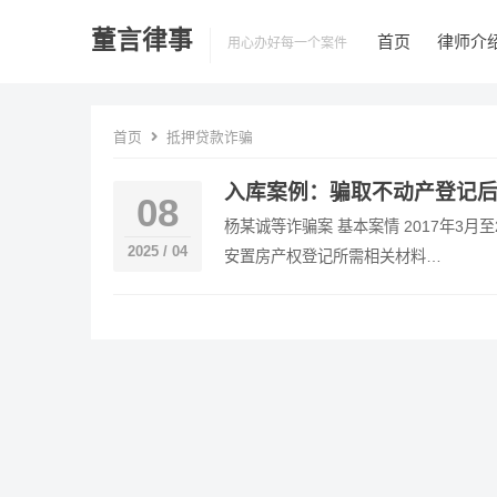
董言律事
首页
律师介
用心办好每一个案件
首页
抵押贷款诈骗
入库案例：骗取不动产登记
08
杨某诚等诈骗案 基本案情 2017年3
2025 / 04
安置房产权登记所需相关材料…