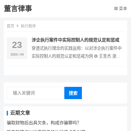
董言律事
菜单
首页
执行程序
涉企执行案件中实际控制人的规范认定和惩戒
23
穿透式执行理念的实践运用：以对涉企执行案件中
2025 / 04
实际控制人的规范认定和惩戒为例 ✪ 王圣杰 浙江
省台州市中级人民法院研究室主任，四级高级法官
近…
搜索
近期文章
骗取财物后出具欠条，构成诈骗罪吗？