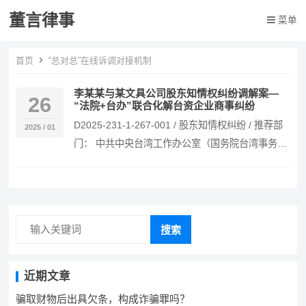
董言律事
菜单
首页
“总对总”在线诉调对接机制
李某某与某文具公司股东知情权纠纷调解案—
26
“法院+台办”联合化解台资企业商事纠纷
D2025-231-1-267-001 / 股东知情权纠纷 / 推荐部
2025 / 01
门： 中共中央台湾工作办公室（国务院台湾事务办
公室…
搜索
近期文章
骗取财物后出具欠条，构成诈骗罪吗？