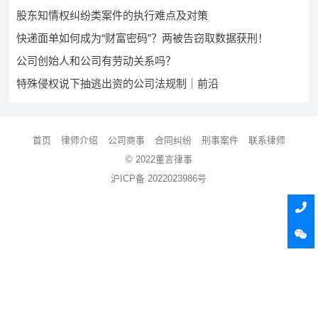
股东知情权纠纷类案件的执行难点及对策
快递面单如何成为“财富密码”？两被告窃取数据获刑！
公司创始人和公司有劳动关系吗？
特殊侵权说下抽逃出资的公司法规制｜前沿
首页
律师介绍
公司商事
合同纠纷
刑事案件
联系律师
© 2022董言律事
沪ICP备 2022023986号