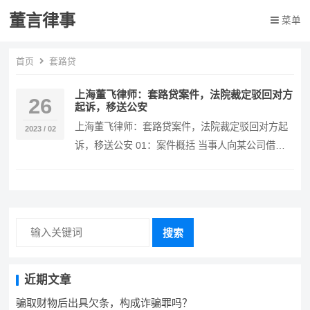
董言律事
菜单
首页
套路贷
上海董飞律师：套路贷案件，法院裁定驳回对方
26
起诉，移送公安
上海董飞律师：套路贷案件，法院裁定驳回对方起
2023 / 02
诉，移送公安 01：案件概括 当事人向某公司借
款，对方让当事人签一个总价格为69万元的手机买
卖合…
搜索
近期文章
骗取财物后出具欠条，构成诈骗罪吗？