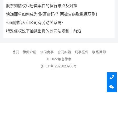
股东知情权纠纷类案件的执行难点及对策
快递面单如何成为“财富密码”？两被告窃取数据获刑！
公司创始人和公司有劳动关系吗？
特殊侵权说下抽逃出资的公司法规制｜前沿
首页
律师介绍
公司商事
合同纠纷
刑事案件
联系律师
© 2022董言律事
沪ICP备 2022023986号