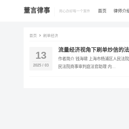
董言律事
首页
律师介
用心办好每一个案件
首页
刷单经济
流量经济视角下刷单炒信的
13
作者简介 钱海啸 上海市杨浦区人民法院
2025 / 03
民法院商事审判庭法官助理 内…