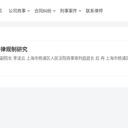
绍
公司商事
合同纠纷
刑事案件
联系律师
法律规制研究
副院长 李凌云 上海市杨浦区人民法院商事审判庭庭长 后 冉 上海市杨浦