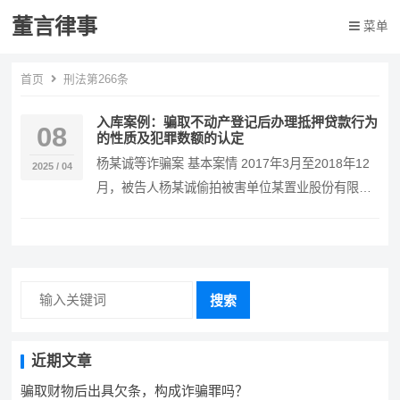
董言律事
菜单
首页
刑法第266条
入库案例：骗取不动产登记后办理抵押贷款行为
08
的性质及犯罪数额的认定
杨某诚等诈骗案 基本案情 2017年3月至2018年12
2025 / 04
月，被告人杨某诚偷拍被害单位某置业股份有限公
司开发的某小区安置房产权登记所需相关材料…
搜索
近期文章
骗取财物后出具欠条，构成诈骗罪吗？