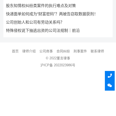
股东知情权纠纷类案件的执行难点及对策
快递面单如何成为“财富密码”？两被告窃取数据获刑！
公司创始人和公司有劳动关系吗？
特殊侵权说下抽逃出资的公司法规制｜前沿
首页
律师介绍
公司商事
合同纠纷
刑事案件
联系律师
© 2022董言律事
沪ICP备 2022023986号