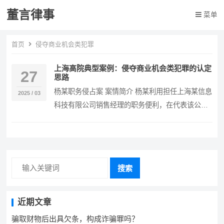
董言律事
菜单
首页
侵夺商业机会类犯罪
上海高院典型案例：侵夺商业机会类犯罪的认定
27
思路
杨某职务侵占案 案情简介 杨某利用担任上海某信息
2025 / 03
科技有限公司销售经理的职务便利，在代表该公司
与四家客户公司的项目洽谈和合同签订过程中，通
过隐…
搜索
近期文章
骗取财物后出具欠条，构成诈骗罪吗？