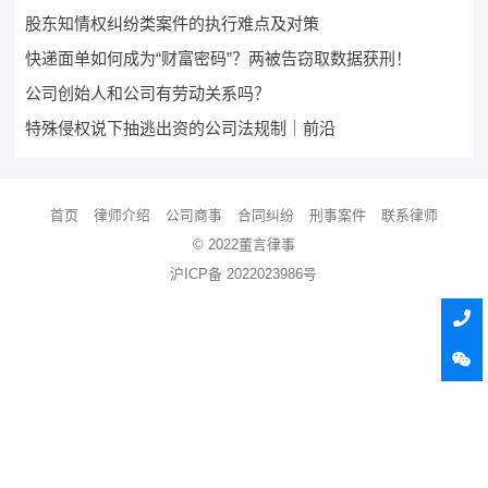
股东知情权纠纷类案件的执行难点及对策
快递面单如何成为“财富密码”？两被告窃取数据获刑！
公司创始人和公司有劳动关系吗？
特殊侵权说下抽逃出资的公司法规制｜前沿
首页
律师介绍
公司商事
合同纠纷
刑事案件
联系律师
© 2022董言律事
沪ICP备 2022023986号