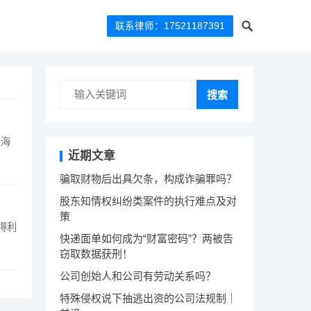
联系律师：17521187391
搜索
上海
近期文章
骗取财物后出具欠条，构成诈骗罪吗？
股东知情权纠纷类案件的执行难点及对
策
得利
快递面单如何成为“财富密码”？两被告
窃取数据获刑！
公司创始人和公司有劳动关系吗？
特殊侵权说下抽逃出资的公司法规制｜