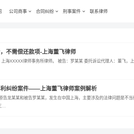
绍
公司商事
合同纠纷
刑事案件
联系律师
，不需偿还款项-上海董飞律师
，上海XXXXX律师事务所律师。 被告：罗某某 委托诉讼代理人：董飞，
得利纠纷案件——上海董飞律师案例解析
是原告龙某某和被告罗某某，发生在中国上海，主要涉及的法律问题是不当
三…