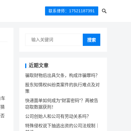
联系律师：17521187391
搜索
近期文章
骗取财物后出具欠条，构成诈骗罪吗？
股东知情权纠纷类案件的执行难点及对
策
白车
快递面单如何成为“财富密码”？两被告
纷猜
窃取数据获刑！
是否
公司创始人和公司有劳动关系吗？
特殊侵权说下抽逃出资的公司法规制｜