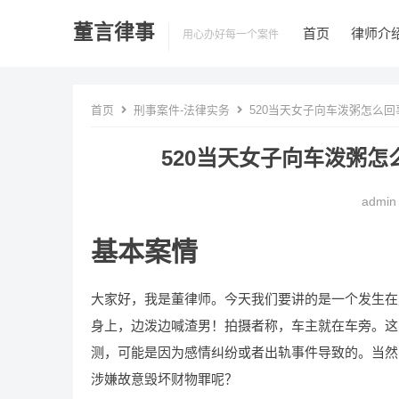
董言律事
首页
律师介
用心办好每一个案件
首页
刑事案件-法律实务
520当天女子向车泼粥怎么
520当天女子向车泼粥
admin
基本案情
大家好，我是董律师。今天我们要讲的是一个发生在
身上，边泼边喊渣男！拍摄者称，车主就在车旁。这
测，可能是因为感情纠纷或者出轨事件导致的。当然
涉嫌故意毁坏财物罪呢？