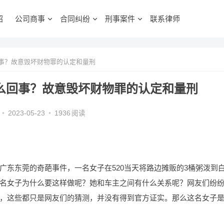
绍
公司商事
合同纠纷
刑事案件
联系律师
回事？故意毁坏财物罪的认定和量刑
怎么回事？故意毁坏财物罪的认定和量刑
•
2023-05-23
•
1936
阅读
广东东莞的奇葩事件，一名女子在520当天将路边摊贩的3桶粥泼到
名女子为什么要这样做呢？她和车主之间有什么关系呢？网友们纷
，这些都只是网友们的猜测，并没有得到官方证实。那么这名女子