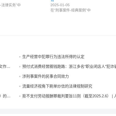
-法律实务”中
2025-01-05
在“刑事案件-经典案例”中
生产经营中犯罪行为违法所得的认定
文作者
预付式消费经营圈钱跑路：浙江多名“职业闭店人”犯诈
被判刑罚
涉刑事案件的民事合同效力
流量经济视角下刷单炒信的法律规制研究
》的理
拒不支付劳动报酬罪裁判要旨11则（截至2025.2.6） | 
法院案例库