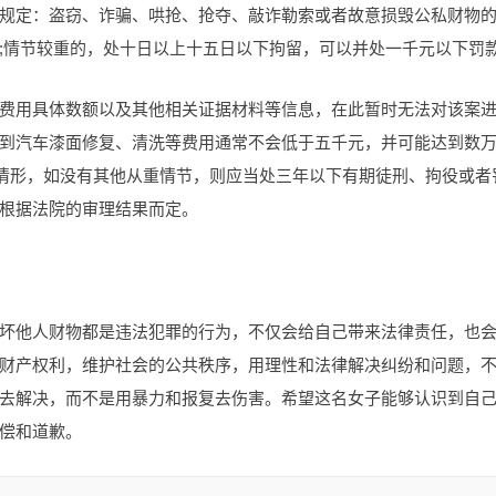
规定：盗窃、诈骗、哄抢、抢夺、敲诈勒索或者故意损毁公私财物
;情节较重的，处十日以上十五日以下拘留，可以并处一千元以下罚
费用具体数额以及其他相关证据材料等信息，在此暂时无法对该案
到汽车漆面修复、清洗等费用通常不会低于五千元，并可能达到数
的情形，如没有其他从重情节，则应当处三年以下有期徒刑、拘役或者
根据法院的审理结果而定。
坏他人财物都是违法犯罪的行为，不仅会给自己带来法律责任，也
财产权利，维护社会的公共秩序，用理性和法律解决纠纷和问题，
去解决，而不是用暴力和报复去伤害。希望这名女子能够认识到自
偿和道歉。