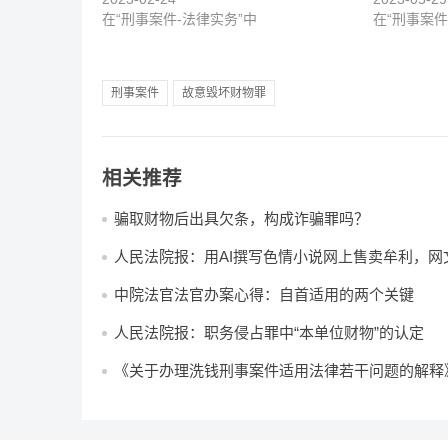
在“刑事案件-法律实务”中
在“刑事案件
刑事案件
故意毁坏财物罪
相关推荐
骗取财物后出具欠条，构成诈骗罪吗？
人民法院报：用AI撰写色情小说网上售卖牟利，网
犯制作、贩卖、传播淫秽物品牟利罪被判刑罚
中院法官法官办案心得：自首适用的两个关键
人民法院报：职务侵占罪中“本单位财物”的认定
《关于办理洗钱刑事案件适用法律若干问题的解释
解与适用