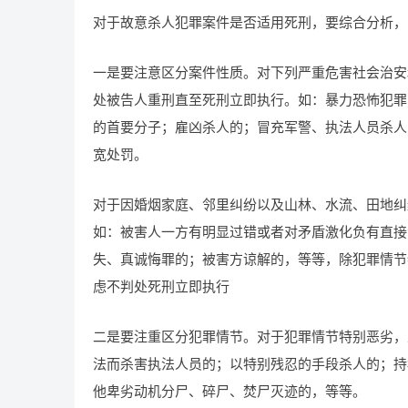
对于故意杀人犯罪案件是否适用死刑，要综合分析，
一是要注意区分案件性质。对下列严重危害社会治安
处被告人重刑直至死刑立即执行。如：暴力恐怖犯罪
的首要分子；雇凶杀人的；冒充军警、执法人员杀人
宽处罚。
对于因婚烟家庭、邻里纠纷以及山林、水流、田地纠
如：被害人一方有明显过错或者对矛盾激化负有直接
失、真诚悔罪的；被害方谅解的，等等，除犯罪情节
虑不判处死刑立即执行
二是要注重区分犯罪情节。对于犯罪情节特别恶劣，
法而杀害执法人员的；以特别残忍的手段杀人的；持
他卑劣动机分尸、碎尸、焚尸灭迹的，等等。