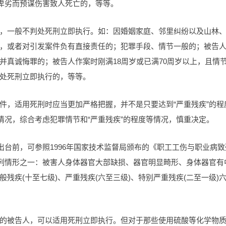
机卑劣而预谋伤害致人死亡的，等等。
，一般不判处死刑立即执行。如：因婚姻家庭、邻里纠纷以及山林
，或者对引发案件负有直接责任的；犯罪手段、情节一般的；被告
并真诚悔罪的；被告人作案时刚满18周岁或已满70周岁以上，且情
处死刑立即执行的，等等。
件，适用死刑时应当更加严格把握，并不是只要达到“严重残疾”的程
情况，综合考虑犯罪情节和“严重残疾”的程度等情况，慎重决定。
出台前，可参照1996年国家技术监督局颁布的《职工工伤与职业病致
下列情形之一：被害人身体器官大部缺损、器官明显畸形、身体器官有
残疾(十至七级)、严重残疾(六至三级)、特别严重残疾(二至一级)
的被告人，可以适用死刑立即执行。但对于那些使用硫酸等化学物