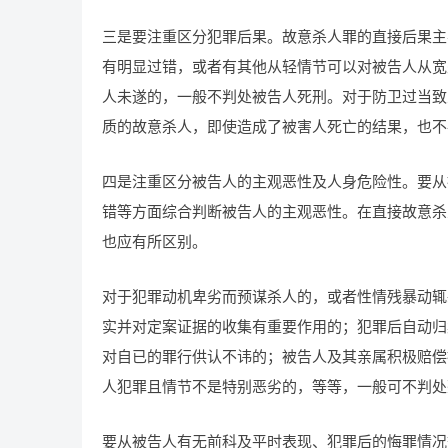
三是要注重区分犯罪后果。故意杀人罪的直接后果主
有明显过错，或者有其他从轻情节可以对被告人从宽
人未遂的，一般不判处被告人死刑。对于防卫过当致
质的故意杀人，即使造成了被害人死亡的结果，也不
四是注重区分被告人的主观恶性及人身危险性。要从
错等方面综合判断被告人的主观恶性。在直接故意杀
也应有所区别。
对于犯罪动机卑劣而预谋杀人的，或者性情残暴动辄
实并对定案证据的收集有重要作用的；犯罪后自动归
对自已的罪行供认不讳的；被告人及其亲属积极赔偿
人犯罪且情节不是特别恶劣的，等等，一般可不判处
要从被告人有无前科及平时表现、犯罪后的悔罪情况