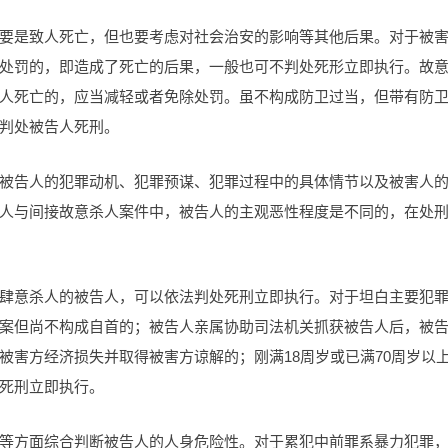
要是致人死亡，但也要考虑对社会治安的影响等其他后果。对于被
处罚的，即造成了死亡的后果，一般也可不判处死形立即执行。故
人死亡的，应当减轻或者免除处罚。虽不构成防卫过当，但带有防
判处被告人死刑。
被告人的犯罪动机、犯罪预谋、犯罪过程中的具体情节以及被害人
人与间接故意杀人案件中，被告人的主观恶性程度是不同的，在处
肆意杀人的被告人，可以依法判处死刑立即执行。对于坦白主要犯
案但尚不构成自首的；被告人亲属协助司法机关抓获被告人后，被
被害方经济损失并取得被害方谅解的；刚满18周岁或已满70周岁以
死刑立即执行。
等方面综合判断被告人的人身危险性。对于累犯中前罪系暴力犯罪