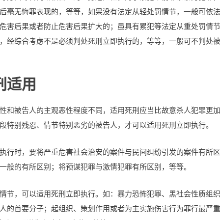
后毫无悔罪表现的，等等，如果没有法定从轻处罚情节，一般可依
危害后果或者防止危害后果扩大的；虽具有累犯等法定从重处罚情
，经综合考虑不是必须判处死刑立即执行的，等等，一般可不判处
刑适用
性和被告人的主观恶性程度不同，适用死刑应当比故意杀人犯罪更
段特别残忍、情节特别恶劣的被告人，才可以适用死刑立即执行。
执行时，要将严重危害社会治安的案件与民间纠纷引发的案件有所
一般的有所区别；将预谋犯罪与激情犯罪有所区别，等等。
情节，可以适用死刑立即执行。如：暴力恐怖犯罪、黑社会性质组
人的首要分子；起组织、策划作用或者为主实施伤害行为罪行最严