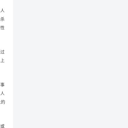
害人
意杀
卫性
的过
刑上
罪事
告人
上的
，或