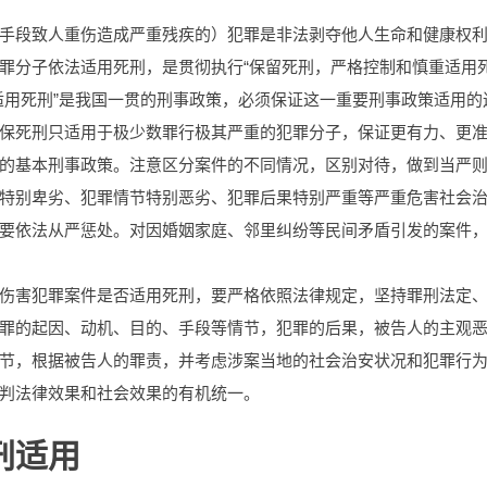
手段致人重伤造成严重残疾的）犯罪是非法剥夺他人生命和健康权
罪分子依法适用死刑，是贯彻执行“保留死刑，严格控制和慎重适用死
适用死刑”是我国一贯的刑事政策，必须保证这一重要刑事政策适用的
保死刑只适用于极少数罪行极其严重的犯罪分子，保证更有力、更
的基本刑事政策。注意区分案件的不同情况，区别对待，做到当严
特别卑劣、犯罪情节特别恶劣、犯罪后果特别严重等严重危害社会
要依法从严惩处。对因婚姻家庭、邻里纠纷等民间矛盾引发的案件
伤害犯罪案件是否适用死刑，要严格依照法律规定，坚持罪刑法定
罪的起因、动机、目的、手段等情节，犯罪的后果，被告人的主观
节，根据被告人的罪责，并考虑涉案当地的社会治安状况和犯罪行
判法律效果和社会效果的有机统一。
刑适用