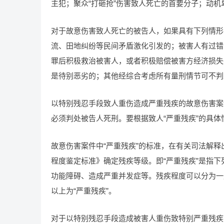
主犯；聚众“打砸抢”伤害致人死亡的首要分子；动
对于故意伤害致人死亡的被告人，如果具有下列情形
流、田地纠纷等民间矛盾激化引发的；被害人有过错
罪后积极救治被害人，或者积极赔偿被害方经济损失
是待别恶劣的；其他经综合考虑所有量刑情节可不判
以特别残忍手段致人重伤造成严重残疾的故意伤害案
必须判处被告人死刑。要根据致人“严重残疾”的具体
故意伤害案件中“严重残疾”的标准，在有关司法解释
程度鉴定标准》确定残疾等级。即“严重残疾”是指
功能障碍、造成严重并发症等。残疾程度可以分为一般
以上为“严重残疾”。
对于以特别残忍手段造成被害人重伤致特别严重残疾