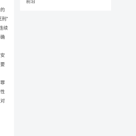
前沿
利的
刑”
连续
准确
则
治安
，要
、罪
恶性
为对