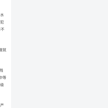
、水
人犯
节不
度就
残
中等
六级
质严