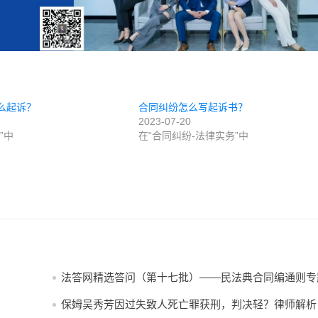
么起诉？
合同纠纷怎么写起诉书？
2023-07-20
”中
在“合同纠纷-法律实务”中
法答网精选答问（第十七批）——民法典合同编通则专
保姆吴秀芳因过失致人死亡罪获刑，判决轻？律师解析
州女童坠楼案！