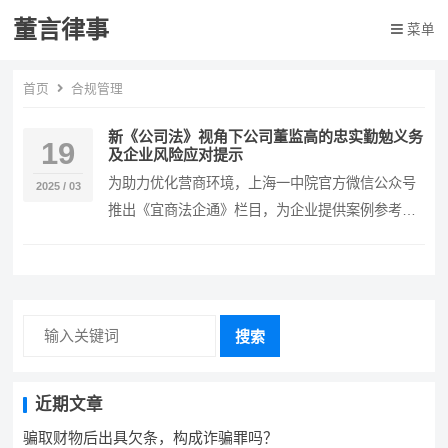
董言律事
菜单
首页
合规管理
新《公司法》视角下公司董监高的忠实勤勉义务
19
及企业风险应对提示
为助力优化营商环境，上海一中院官方微信公众号
2025 / 03
推出《宜商法企通》栏目，为企业提供案例参考及
研讨会、讲座成果等，开展风险防范宣传，提升企
业意识，…
搜索
近期文章
骗取财物后出具欠条，构成诈骗罪吗？