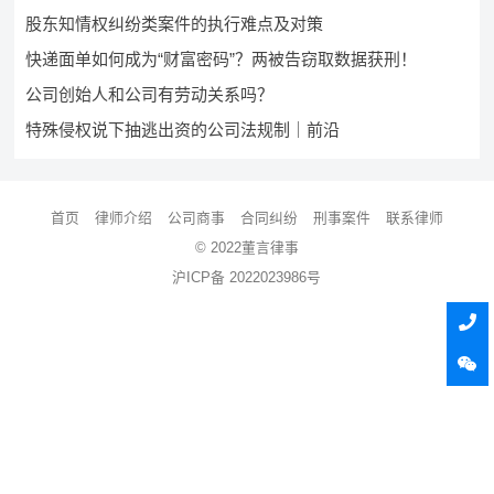
股东知情权纠纷类案件的执行难点及对策
快递面单如何成为“财富密码”？两被告窃取数据获刑！
公司创始人和公司有劳动关系吗？
特殊侵权说下抽逃出资的公司法规制｜前沿
首页
律师介绍
公司商事
合同纠纷
刑事案件
联系律师
© 2022董言律事
沪ICP备 2022023986号