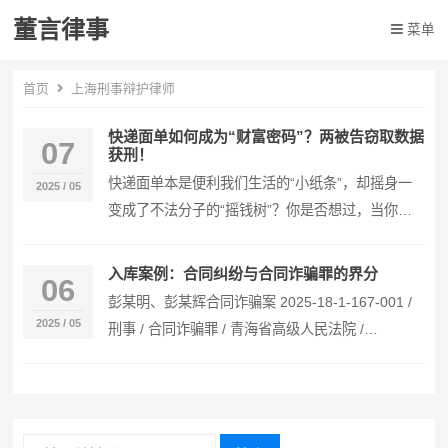
董言律事
菜单
首页
上海刑事辩护律师
快递面单如何成为“财富密码”？两被告窃取数据
07
获刑！
快递面单本是便利我们生活的“小纸条”，却摇身一
2025 / 05
变成了不法分子的“摇钱树”？你是否想过，当你满
心欢喜拆寄快递包裹时，面单上留下的姓名、电
话、地…
入库案例：合同纠纷与合同诈骗罪的界分
06
彭某明、彭某辉合同诈骗案 2025-18-1-167-001 /
2025 / 05
刑事 / 合同诈骗罪 / 青海省高级人民法院 /
2024.11.01 /…