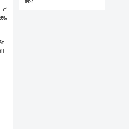
前沿
，冒
被骗
诈骗
们