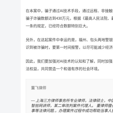
在本案中，骗子通过AI技术手段，通过远程、非接触
骗子诈骗数额达到430万元，根据《最高人民法院
一条的规定，已经符合数额特别巨大。
另外，在这起案件中幸运的是，福州、包头两地警银迅
识到被诈骗时，要第一时间报警，以尽可能减少经济
因此，我们要加强对AI技术的认知和了解，同时加
法权益，共同营造一个和谐有序的社会环境。
董飞律师
上海三方律师事务所专业律师，法律硕士，中
智拾网讲师，某二审改判案件代理人。 董律师擅
事等法律问题.，办理案件过程中成功帮助当事人挽回损