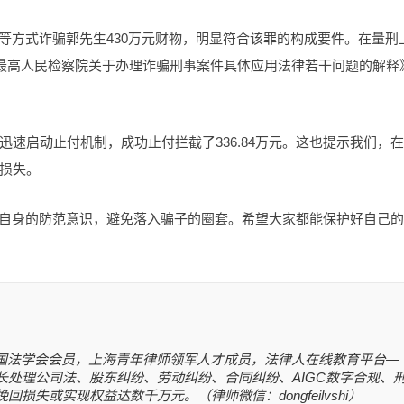
等方式诈骗郭先生430万元财物，明显符合该罪的构成要件。在量刑
、最高人民检察院关于办理诈骗刑事案件具体应用法律若干问题的解释
速启动止付机制，成功止付拦截了336.84万元。这也提示我们，
损失。
强自身的防范意识，避免落入骗子的圈套。希望大家都能保护好自己
国法学会会员，上海青年律师领军人才成员，法律人在线教育平台—
长处理公司法、股东纠纷、劳动纠纷、合同纠纷、AIGC数字合规、
失或实现权益达数千万元。（律师微信：dongfeilvshi）