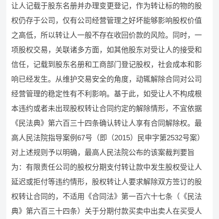
让人记载于股东名册并办理变更登记，作为转让标的物的股
权仍存于公司，仅有公司经营管理之好坏能够影响股权价值
之高低，所以转让人一般不存在收回价款的风险。同时，一
项股权交易，关联诸多方面，如其他股东对受让人的接受和
信任，记载到股东名册和工商部门登记股权，社会成本和影
响已经发生。从维护交易安全的角度，动辄解除合同对公司
经营管理的稳定性有不利影响。基于此，如受让人不构成根
本违约或者未出现股权转让合同约定的解除情形，不宜依据
《民法典》第六百三十四条确认转让人享有合同解除权。最
高人民法院指导案例67号（即（2015）民申字第2532号案）
对上述规则予以明确，最高人民法院公布的该案裁判要旨
为：有限责任公司的股权分期支付转让款中发生股权受让人
延迟或拒付等违约情形，股权转让人要求解除双方签订的股
权转让合同的，不适用《合同法》第一百六十七条（《民法
典》第六百三十四条）关于分期付款买卖中出卖人在买受人