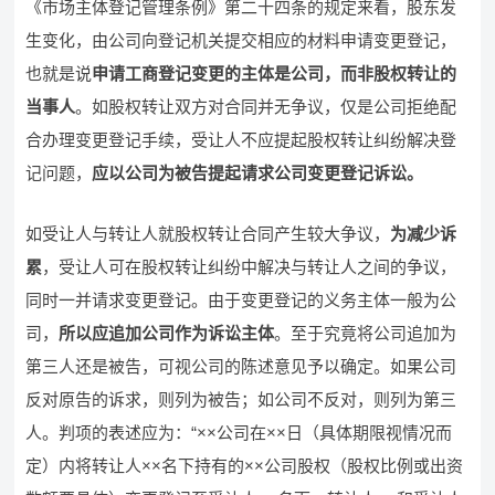
《市场主体登记管理条例》第二十四条的规定来看，股东发
生变化，由公司向登记机关提交相应的材料申请变更登记，
也就是说
申请工商登记变更的主体是公司，而非股权转让的
当事人
。如股权转让双方对合同并无争议，仅是公司拒绝配
合办理变更登记手续，受让人不应提起股权转让纠纷解决登
记问题，
应以公司为被告提起请求公司变更登记诉讼。
如受让人与转让人就股权转让合同产生较大争议，
为减少诉
累
，受让人可在股权转让纠纷中解决与转让人之间的争议，
同时一并请求变更登记。由于变更登记的义务主体一般为公
司，
所以应追加公司作为诉讼主体
。至于究竟将公司追加为
第三人还是被告，可视公司的陈述意见予以确定。如果公司
反对原告的诉求，则列为被告；如公司不反对，则列为第三
人。判项的表述应为：“××公司在××日（具体期限视情况而
定）内将转让人××名下持有的××公司股权（股权比例或出资