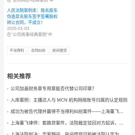
在“合同纠纷-经典案例”中
人民法院案例库：隐名股东
伪造显名股东签字签署股权
转让合同，不成立！
2025-01-03
在“公司商事经典案例”中
不当得利
合同纠纷
民间借贷
相关推荐
公司加盖财务章专用章能否代替公司印章？
入库案例：主播达人与 MCN 机构网络账号归属的认定规则
成功为被告代理并赢得不当得利纠纷案件——上海董飞律
师案例解析
上海董飞律师：套路贷案件，法院裁定驳回对方起诉，移
送公安
上海法院判决：恋爱期间，民间借贷可能被法院认定为赠