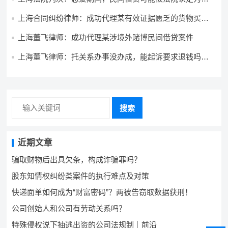
予
上海合同纠纷律师：成功代理某有效证据匮乏的货物买卖
合同案件
上海董飞律师：成功代理某涉境外赌博民间借贷案件
上海董飞律师：托关系办事没办成，能起诉要求退钱吗？
法院会怎么判？
搜索
近期文章
骗取财物后出具欠条，构成诈骗罪吗？
股东知情权纠纷类案件的执行难点及对策
快递面单如何成为“财富密码”？两被告窃取数据获刑！
公司创始人和公司有劳动关系吗？
特殊侵权说下抽逃出资的公司法规制｜前沿