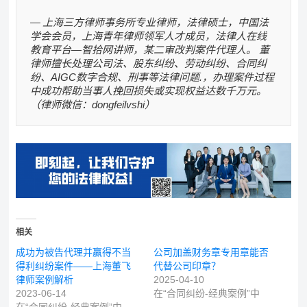
上海三方律师事务所专业律师，法律硕士，中国法
学会会员，上海青年律师领军人才成员，法律人在线
教育平台—智拾网讲师，某二审改判案件代理人。 董
律师擅长处理公司法、股东纠纷、劳动纠纷、合同纠
纷、AIGC数字合规、刑事等法律问题.，办理案件过程
中成功帮助当事人挽回损失或实现权益达数千万元。
（律师微信：dongfeilvshi）
相关
成功为被告代理并赢得不当
公司加盖财务章专用章能否
得利纠纷案件——上海董飞
代替公司印章？
律师案例解析
2025-04-10
2023-06-14
在“合同纠纷-经典案例”中