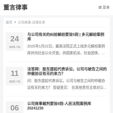
董言律事
菜单
首页
公司商事-法律实务
与公司有关的纠纷解纷要旨5则 | 多元解纷案例
24
库
2025年1月22日，最高法院正式上线多元解纷案例
2025 / 01
库并向社会公众开放，供国家机关、社会团体、调
解组织和社会公众查询、使用、学习、研究。 截
至…
法答网：股东提起代表诉讼，公司与被告之间的
11
仲裁协议有无约束力？
问：股东提起代表诉讼，公司与被告之间的仲裁协
2025 / 01
议有无约束力？ 答疑意见： 在其他责任主体对公司
负有违约之债或者侵权之债时，如公司怠于或者拒
绝提…
公司商事裁判要旨8则-人民法院案例库
06
20241230