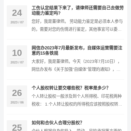
复 …
工伤认定结果下来了，请律师还需要自己去做劳
24
动能力鉴定吗?
您好，我是董律师。 劳动能力鉴定是必须本人参与
2023 / 07
的，需要对您的伤情进行鉴定，其他事宜可以委托
律师代理。 如果您已经拿到工伤认定书，证明您的
伤害…
网信办2023年7月最新发布，自媒体运营需要注
10
意的15条铁规
大家好，我是董律师。今天（2023年7月10日），
2023 / 07
网信办发布《关于加强“自媒体”管理的通知》，挥
剑监管自媒体运营，以推动形成良好网络舆论生
态…
个人股权转让要交哪些税？税率是多少？
26
个人转让股权一般涉及到个人所得税、印花税两种
2023 / 06
税收： 1.个人转让股权的所得税应该按照股权转让
收入减去股权原值和合理费用后的余额作为应纳税
所得…
如何和合伙人合理分股权？
25