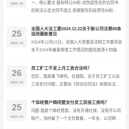
一、核心要点 股权转让纠纷-对伪造签名的合同书
2025 / 01
应依法认定合同不成立 损害股东利益责任纠纷-上
市公司以“隐藏承诺”对抗限售股解禁的责任认定
股…
全国人大法工委2024.12.22关于新公司法第88条
25
适用最新意见
2024年12月22日，全国人大常委会法制工作委员会
2024 / 12
关于2024年备案审查工作情况的报告提请十四届全
国人大常委会第十三次会议审议。报告公布了…
员工旷工不发上月工资合法吗？
26
您好，我是董飞律师。在我国，关于员工旷工以及
2023 / 07
工资支付问题，主要由《劳动合同法》和相关法规
进行规定。 1. 法律分析： 首先，旷工通常被定义
为…
个体经营户倒闭要支付员工双倍工资吗？
25
问题 我是个体经营部，没有开通社保，没有开公司
2023 / 07
账户，当时雇了一个文员看着，一年多，公司倒闭
了，文员要求我赔付双倍工资，我该怎么办 律师答